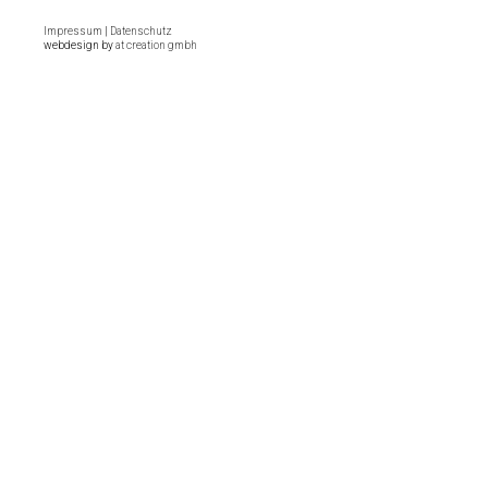
Impressum
|
Datenschutz
webdesign by
at creation gmbh