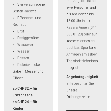
Das Angebot ist ab
Vier verschiedene
zwei Personen und
Sorten Raclette
bis am Vortag bis
Pfännchen und
15.00 Uhr in der
Rechaud
Käserei Annen (041
Brot
833 01 23) oder auf
Essiggemüse
kaeserei-annen.ch
Weisswein
buchbar. Spontane
Wasser
Anfragen am selben
Dessert
Tag sind telefonisch
Picknickdecke,
möglich.
Gabeln, Messer und
Angebotsgültigkeit
Gläser
Bitte beachten Sie
ab CHF 32.– für
unsere
Erwachsene
Öffnungszeiten.
ab CHF 24.– für
Kinder