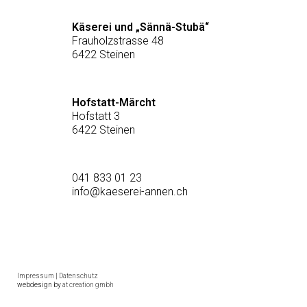
Käserei und „Sännä-Stubä“
Frauholzstrasse 48
6422 Steinen
Hofstatt-Märcht
Hofstatt 3
6422 Steinen
041 833 01 23
info@kaeserei-annen.ch
Impressum
|
Datenschutz
webdesign by
at creation gmbh