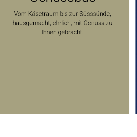
Vom Käsetraum bis zur Süsssünde,
hausgemacht, ehrlich, mit Genuss zu
Ihnen gebracht.