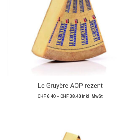
Dieses
Ausführung wählen
Produkt
weist
mehrere
Varianten
auf.
Die
Optionen
können
Le Gruyère AOP rezent
auf
der
Preisspanne:
CHF
6.40
–
CHF
38.40
inkl. MwSt
CHF 6.40
Produktseite
bis
CHF 38.40
gewählt
werden