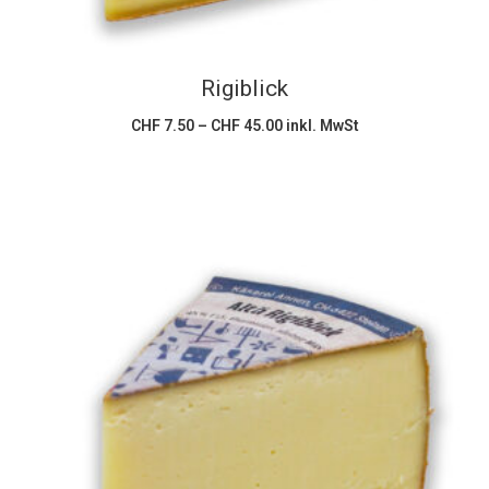
Optionen
können
Rigiblick
auf
der
Preisspanne:
CHF
7.50
–
CHF
45.00
inkl. MwSt
CHF 7.50
Produktseite
bis
CHF 45.00
gewählt
werden
Dieses
Ausführung wählen
Produkt
weist