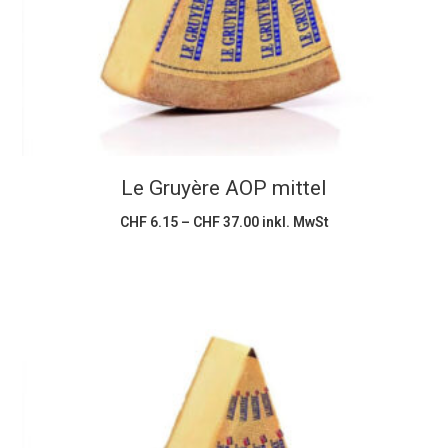
mehrere
Varianten
auf.
Die
Optionen
können
Le Gruyère AOP mittel
auf
der
Preisspanne:
CHF
6.15
–
CHF
37.00
inkl. MwSt
CHF 6.15
Produktseite
bis
CHF 37.00
gewählt
werden