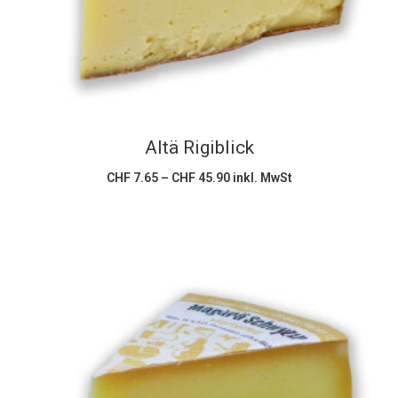
mehrere
Varianten
auf.
Die
Optionen
können
Altä Rigiblick
auf
der
Preisspanne:
CHF
7.65
–
CHF
45.90
inkl. MwSt
CHF 7.65
Produktseite
bis
CHF 45.90
gewählt
werden