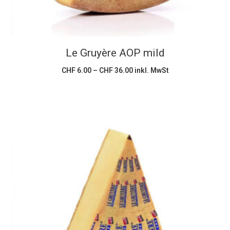
Die
Optionen
können
Le Gruyère AOP mild
auf
der
Preisspanne:
CHF
6.00
–
CHF
36.00
inkl. MwSt
CHF 6.00
Produktseite
bis
CHF 36.00
gewählt
werden
Dieses
Ausführung wählen
Produkt
weist