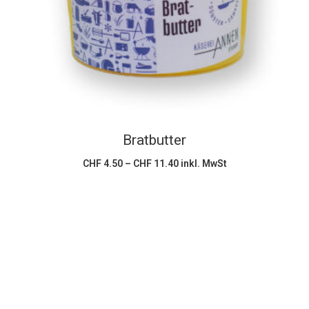
weist
mehrere
Varianten
auf.
Die
Optionen
können
Bratbutter
auf
der
Preisspanne:
CHF
4.50
–
CHF
11.40
inkl. MwSt
CHF 4.50
Produktseite
bis
CHF 11.40
gewählt
werden