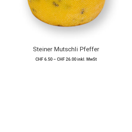
mehrere
Varianten
auf.
Die
Optionen
können
Steiner Mutschli Pfeffer
auf
der
Preisspanne:
CHF
6.50
–
CHF
26.00
inkl. MwSt
CHF 6.50
Produktseite
bis
CHF 26.00
gewählt
werden