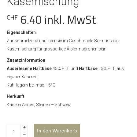
Käsemischung
6.40
inkl. MwSt
CHF
Eigenschaften
Zartschmelzend und intensiv im Geschmack. So muss die
Käsemischung für grossartige Älplermagronen sein.
Zusatzinformation
Auserlesene Hartkäse
45% F.i.T. und
Hartkäse
15% F.i.T. aus
eigener Käserei |
Kühl lagern bei max. +5°C
Herkunft
Käserei Annen, Steinen – Schweiz
In den Warenkorb