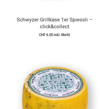
Schwyzer Grillkäse 1er Spiessli –
click&collect
CHF
6.00
inkl. MwSt
Dieses
Ausführung wählen
Produkt
weist