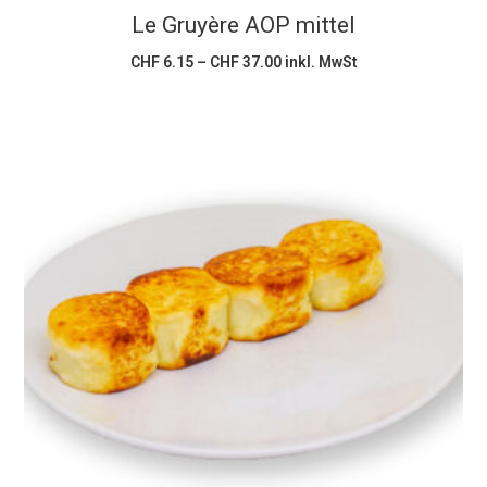
Le Gruyère AOP mittel
auf
der
Preisspanne:
CHF
6.15
–
CHF
37.00
inkl. MwSt
CHF 6.15
Produktseite
bis
CHF 37.00
gewählt
werden
In den Warenkorb