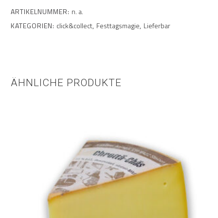
ARTIKELNUMMER:
n. a.
KATEGORIEN:
click&collect
,
Festtagsmagie
,
Lieferbar
ÄHNLICHE PRODUKTE
Dieses
Ausführung wählen
Produkt