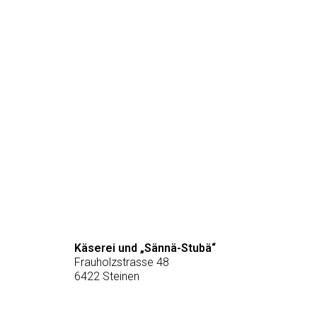
bis
CHF 23.65
gewählt
werden
Käserei und „Sännä-Stubä“
Frauholzstrasse 48
6422 Steinen