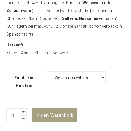
thermisiert 45% F.i.T. aus eigener Käserei |
Weisswein oder
Schaumwein
(enthält Sulfite) | Kartoffelstärke | Zitronensaft |
Chiliflocken (kann Spuren von
Sellerie, Nüssenen
enthalten)
Kühl lagern bei max. +5°C | 2 Monate haltbar | schön verpackt in
Spanschachtel
Herkunft
Käserei Annen, Steinen – Schweiz
Fondue in
Holzbox
In den Warenkorb