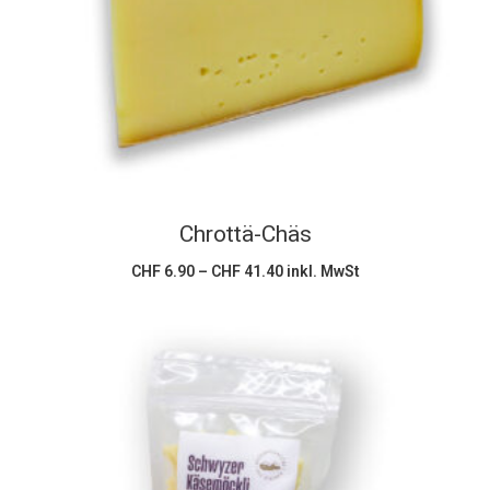
weist
mehrere
Varianten
auf.
Die
Optionen
können
Chrottä-Chäs
auf
der
Preisspanne:
CHF
6.90
–
CHF
41.40
inkl. MwSt
CHF 6.90
Produktseite
bis
CHF 41.40
gewählt
werden