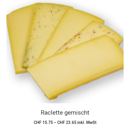
Dieses
Ausführung wählen
Produkt
weist
mehrere
Varianten
auf.
Die
Optionen
können
Raclette gemischt
auf
der
Preisspanne:
CHF
15.75
–
CHF
23.65
inkl. MwSt
CHF 15.75
Produktseite