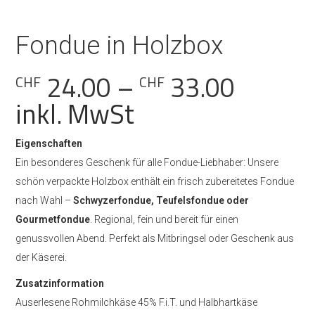
Fondue in Holzbox
Preiss
24.00
–
33.00
CHF
CHF
CHF 24
inkl. MwSt
bis
Eigenschaften
CHF 33
Ein besonderes Geschenk für alle Fondue-Liebhaber: Unsere
schön verpackte Holzbox enthält ein frisch zubereitetes Fondue
nach Wahl –
Schwyzerfondue, Teufelsfondue oder
Gourmetfondue
. Regional, fein und bereit für einen
genussvollen Abend. Perfekt als Mitbringsel oder Geschenk aus
der Käserei.
Zusatzinformation
Auserlesene Rohmilchkäse 45% F.i.T. und Halbhartkäse