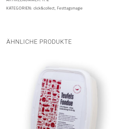
KATEGORIEN:
click&collect
,
Festtagsmagie
ÄHNLICHE PRODUKTE
Dieses
Ausführung wählen
Produkt
weist