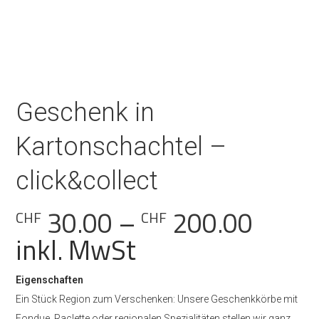
Geschenk in
Kartonschachtel –
click&collect
Preis
30.00
–
200.00
CHF
CHF
CHF 3
inkl. MwSt
bis
Eigenschaften
CHF 2
Ein Stück Region zum Verschenken: Unsere Geschenkkörbe mit
Fondue, Raclette oder regionalen Spezialitäten stellen wir ganz