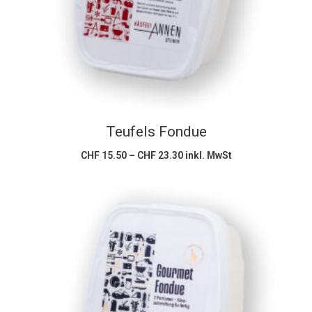
mehrere
Varianten
auf.
Die
Optionen
können
Teufels Fondue
auf
der
Preisspanne:
CHF
15.50
–
CHF
23.30
inkl. MwSt
CHF 15.50
Produktseite
bis
CHF 23.30
gewählt
werden