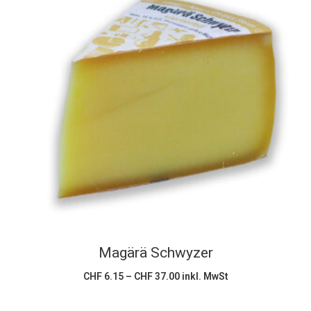
Dieses
Ausführung wählen
Produkt
weist
mehrere
Varianten
auf.
Die
Optionen
können
Magärä Schwyzer
auf
der
Preisspanne:
CHF
6.15
–
CHF
37.00
inkl. MwSt
CHF 6.15
Produktseite
bis
CHF 37.00
gewählt