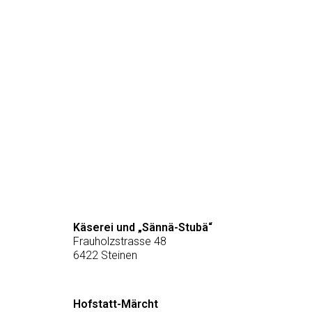
werden
Käserei und „Sännä-Stubä“
Frauholzstrasse 48
6422 Steinen
Hofstatt-Märcht