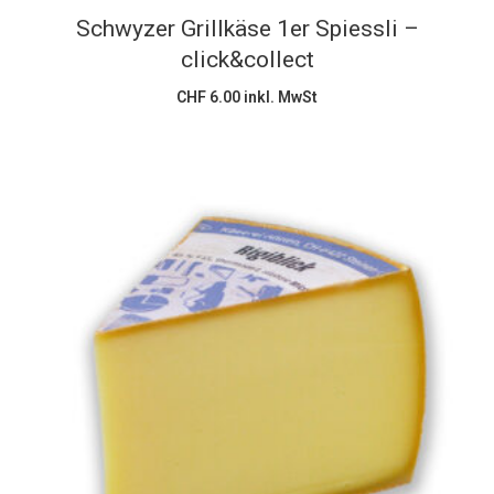
Schwyzer Grillkäse 1er Spiessli –
click&collect
CHF
6.00
inkl. MwSt
Dieses
Ausführung wählen
Produkt
weist
mehrere
Varianten