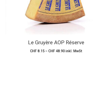
mehrere
Varianten
auf.
Die
Optionen
können
Le Gruyère AOP Réserve
auf
der
Preisspanne:
CHF
8.15
–
CHF
48.90
inkl. MwSt
CHF 8.15
Produktseite
bis
CHF 48.90
gewählt
werden