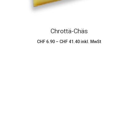
Die
Optionen
können
Chrottä-Chäs
auf
der
Preisspanne:
CHF
6.90
–
CHF
41.40
inkl. MwSt
CHF 6.90
Produktseite
bis
CHF 41.40
gewählt
werden