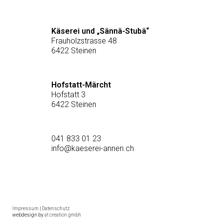
Käserei und „Sännä-Stubä“
Frauholzstrasse 48
6422 Steinen
Hofstatt-Märcht
Hofstatt 3
6422 Steinen
041 833 01 23
info@kaeserei-annen.ch
Impressum
|
Datenschutz
webdesign by
at creation gmbh