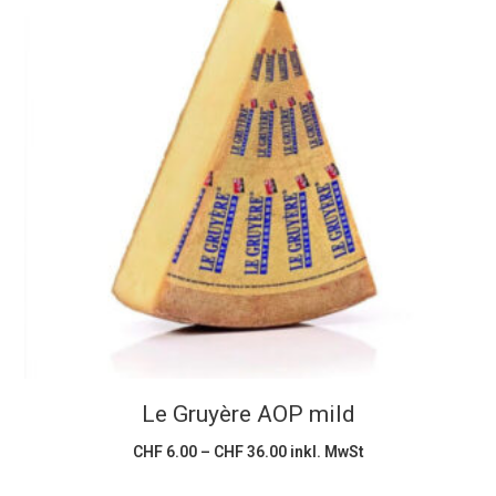
Dieses
Ausführung wählen
Produkt
weist
mehrere
Varianten
auf.
Die
Optionen
können
Le Gruyère AOP mild
auf
der
Preisspanne:
CHF
6.00
–
CHF
36.00
inkl. MwSt
CHF 6.00
Produktseite
bis