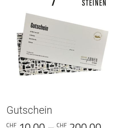
Gutschein
Preis
10.00
–
200.00
CHF
CHF