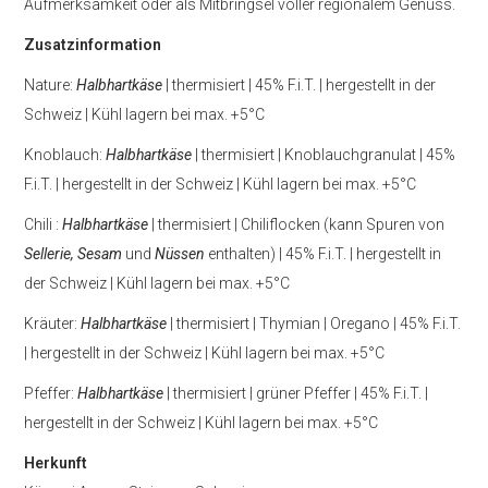
Aufmerksamkeit oder als Mitbringsel voller regionalem Genuss.
Zusatzinformation
Nature:
Halbhartkäse
| thermisiert | 45% F.i.T. | hergestellt in der
Schweiz | Kühl lagern bei max. +5°C
Knoblauch:
Halbhartkäse
| thermisiert | Knoblauchgranulat | 45%
F.i.T. | hergestellt in der Schweiz | Kühl lagern bei max. +5°C
Chili :
Halbhartkäse
| thermisiert | Chiliflocken (kann Spuren von
Sellerie, Sesam
und
Nüssen
enthalten) | 45% F.i.T. | hergestellt in
der Schweiz | Kühl lagern bei max. +5°C
Kräuter:
Halbhartkäse
| thermisiert | Thymian | Oregano | 45% F.i.T.
| hergestellt in der Schweiz | Kühl lagern bei max. +5°C
Pfeffer:
Halbhartkäse
| thermisiert | grüner Pfeffer | 45% F.i.T. |
hergestellt in der Schweiz | Kühl lagern bei max. +5°C
Herkunft