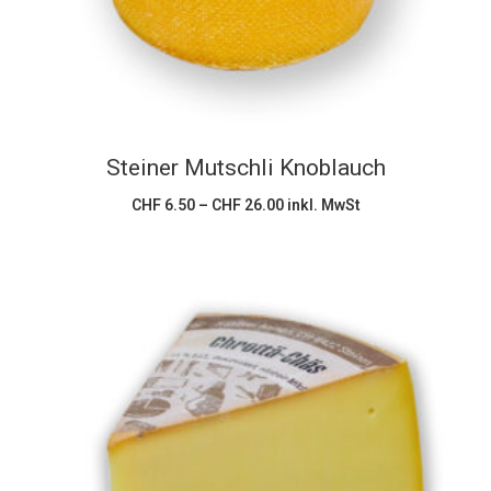
Varianten
auf.
Die
Optionen
können
Steiner Mutschli Knoblauch
auf
der
Preisspanne:
CHF
6.50
–
CHF
26.00
inkl. MwSt
CHF 6.50
Produktseite
bis
CHF 26.00
gewählt
werden
Dieses
Ausführung wählen
Produkt