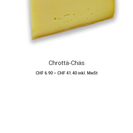
weist
mehrere
Varianten
auf.
Die
Optionen
können
Chrottä-Chäs
auf
der
Preisspanne:
CHF
6.90
–
CHF
41.40
inkl. MwSt
CHF 6.90
Produktseite
bis
CHF 41.40
gewählt
werden