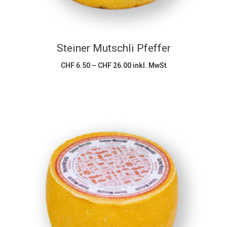
Die
Optionen
können
Steiner Mutschli Pfeffer
auf
der
Preisspanne:
CHF
6.50
–
CHF
26.00
inkl. MwSt
CHF 6.50
Produktseite
bis
CHF 26.00
gewählt
werden
Dieses
Ausführung wählen
Produkt
weist
mehrere