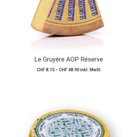
weist
mehrere
Varianten
auf.
Die
Optionen
können
Le Gruyère AOP Réserve
auf
der
Preisspanne:
CHF
8.15
–
CHF
48.90
inkl. MwSt
CHF 8.15
Produktseite
bis
CHF 48.90
gewählt
werden