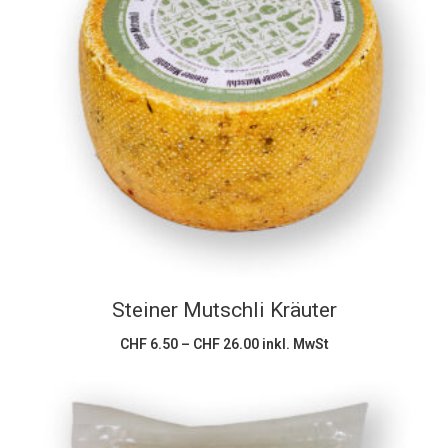
Dieses
Ausführung wählen
Produkt
weist
mehrere
Varianten
auf.
Die
Optionen
können
Steiner Mutschli Kräuter
auf
der
Preisspanne:
CHF
6.50
–
CHF
26.00
inkl. MwSt
CHF 6.50
Produktseite
bis
CHF 26.00
gewählt
werden