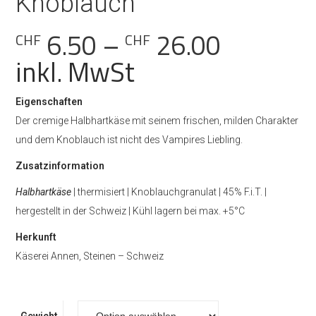
Knoblauch
Preissp
6.50
–
26.00
CHF
CHF
CHF 6.5
inkl. MwSt
bis
Eigenschaften
CHF 26.
Der cremige Halbhartkäse mit seinem frischen, milden Charakter
und dem Knoblauch ist nicht des Vampires Liebling.
Zusatzinformation
Halbhartkäse
| thermisiert | Knoblauchgranulat | 45% F.i.T. |
hergestellt in der Schweiz | Kühl lagern bei max. +5°C
Herkunft
Käserei Annen, Steinen – Schweiz
Gewicht