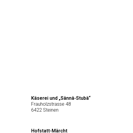
werden
Käserei und „Sännä-Stubä“
Frauholzstrasse 48
6422 Steinen
Hofstatt-Märcht