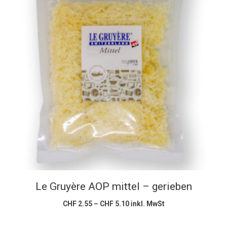
Dieses
Ausführung wählen
Produkt
weist
mehrere
Varianten
auf.
Die
Optionen
können
Le Gruyère AOP mittel – gerieben
auf
der
Preisspanne:
CHF
2.55
–
CHF
5.10
inkl. MwSt
CHF 2.55
Produktseite
bis
CHF 5.10
gewählt