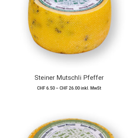
Dieses
Ausführung wählen
Produkt
weist
mehrere
Varianten
auf.
Die
Optionen
können
Steiner Mutschli Pfeffer
auf
der
Preisspanne:
CHF
6.50
–
CHF
26.00
inkl. MwSt
CHF 6.50
Produktseite
bis
CHF 26.00
gewählt
werden