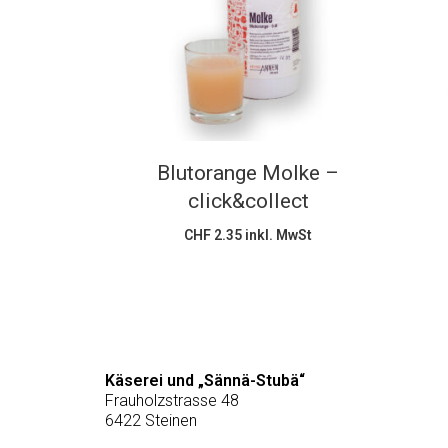
In den Warenkorb
Blutorange Molke –
click&collect
CHF
2.35
inkl. MwSt
Käserei und „Sännä-Stubä“
Frauholzstrasse 48
6422 Steinen