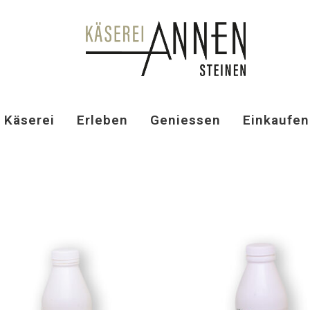
Käserei
Erleben
Geniessen
Einkaufen