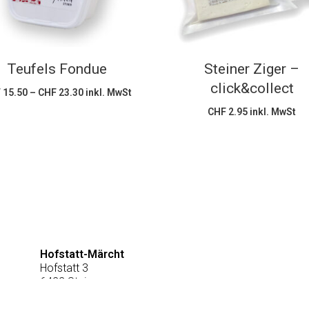
mehrere
Varianten
auf.
Die
Teufels Fondue
Steiner Ziger –
Optionen
click&collect
Preisspanne:
F
15.50
–
CHF
23.30
inkl. MwSt
können
CHF 15.50
bis
CHF
2.95
inkl. MwSt
auf
CHF 23.30
der
Produktseite
gewählt
werden
Hofstatt-Märcht
Hofstatt 3
6422 Steinen