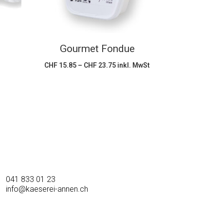
mehrere
Varianten
auf.
Die
Gourmet Fondue
Optionen
Preisspanne:
CHF
15.85
–
CHF
23.75
inkl. MwSt
können
CHF 15.85
bis
auf
CHF 23.75
der
Produktseite
gewählt
werden
041 833 01 23
info@kaeserei-annen.ch