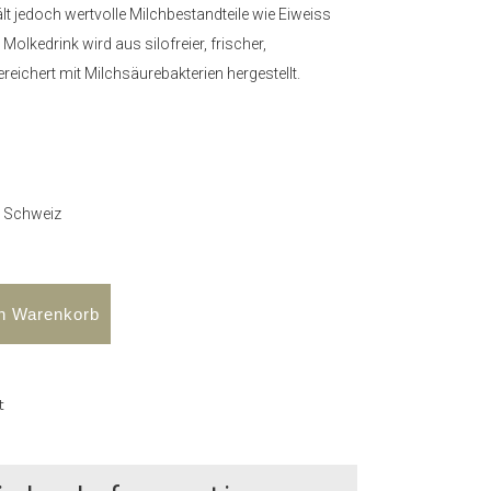
ält jedoch wertvolle Milchbestandteile wie Eiweiss
Molkedrink wird aus silofreier, frischer,
gereichert mit Milchsäurebakterien hergestellt.
– Schweiz
en Warenkorb
t