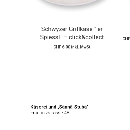
Schwyzer Grillkäse 1er
Spiessli – click&collect
CH
CHF
6.00
inkl. MwSt
Käserei und „Sännä-Stubä“
Frauholzstrasse 48
6422 Steinen